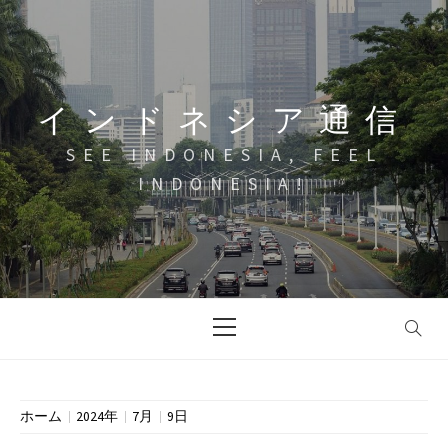
コ
ン
テ
ン
インドネシア通信
ツ
へ
SEE INDONESIA, FEEL
ス
INDONESIA!
キ
ッ
プ
メ
イ
ン
メ
ニ
ホーム
2024年
7月
9日
ュ