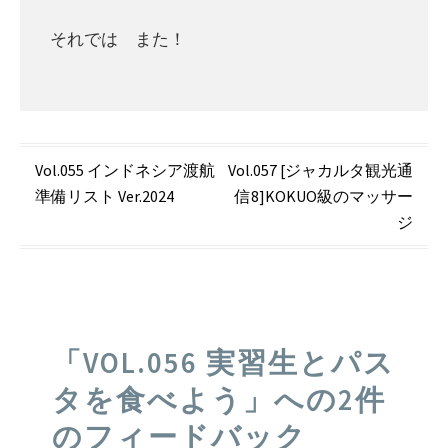
それでは また！
投
Vol.055 インドネシア渡航
Vol.057 [ジャカルタ観光通
準備リスト Ver.2024
信8]KOKUO級のマッサー
稿
ジ
ナ
ビ
ゲ
ー
「
VOL.056 実習生とパス
シ
タを食べよう
」への2件
ョ
のフィードバック