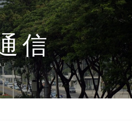
通信
A!