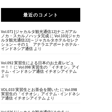
最近のコメント
Vol.071 [ジャカルタ観光通信12]ナニガアル
ノカ・スカルノハッタ完成
に
Vol.103[ジャカ
ルタ観光通信22]～ジャカルタホテルセレク
ション～その１ アナラエアポートホテル -
インドネシア通信
より
Vol.092 実習生による日本のお土産レビュ
ー！！
に
Vol.098 実習生の「イチオシ」アイ
テム - インドネシア通信 イチオシアイテム
より
VOL.033 実習生とお茶会を開いた
に
Vol.098
実習生の「イチオシ」アイテム - インドネシ
ア通信 イチオシアイテム
より