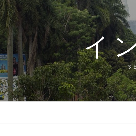
コ
ン
テ
ン
イ
ツ
へ
ス
キ
S
ッ
プ