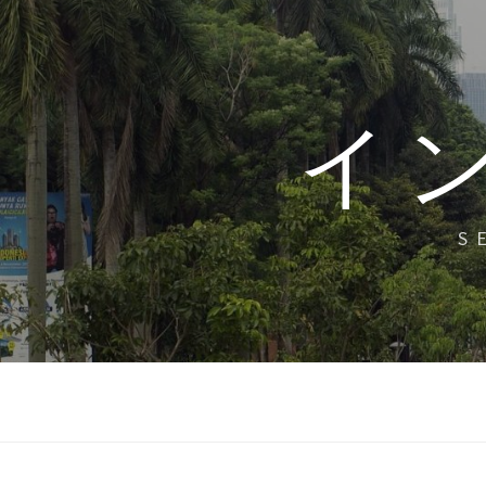
コ
ン
テ
ン
イ
ツ
へ
ス
キ
S
ッ
プ