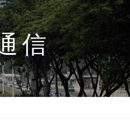
通信
A!