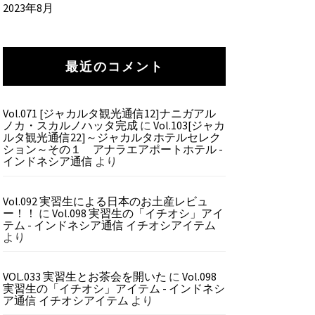
2023年8月
最近のコメント
Vol.071 [ジャカルタ観光通信12]ナニガアル
ノカ・スカルノハッタ完成
に
Vol.103[ジャカ
ルタ観光通信22]～ジャカルタホテルセレク
ション～その１ アナラエアポートホテル -
インドネシア通信
より
Vol.092 実習生による日本のお土産レビュ
ー！！
に
Vol.098 実習生の「イチオシ」アイ
テム - インドネシア通信 イチオシアイテム
より
VOL.033 実習生とお茶会を開いた
に
Vol.098
実習生の「イチオシ」アイテム - インドネシ
ア通信 イチオシアイテム
より