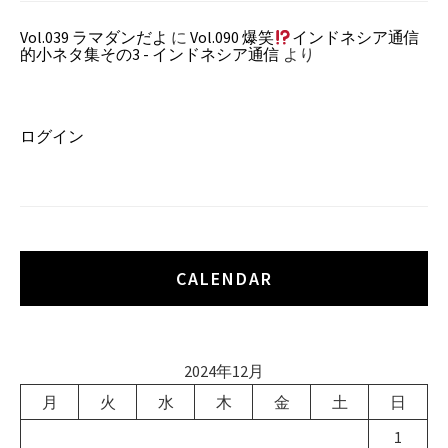
Vol.039 ラマダンだよ
に
Vol.090 爆笑
インドネシア通信
的小ネタ集その3 - インドネシア通信
より
ログイン
CALENDAR
2024年12月
月
火
水
木
金
土
日
1