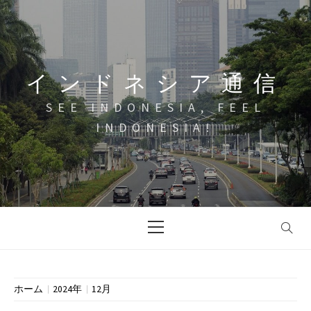
コ
ン
テ
ン
インドネシア通信
ツ
へ
SEE INDONESIA, FEEL
ス
INDONESIA!
キ
ッ
プ
メ
イ
ン
メ
ニ
ホーム
2024年
12月
ュ