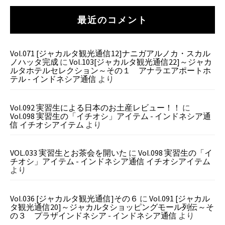
最近のコメント
Vol.071 [ジャカルタ観光通信12]ナニガアルノカ・スカル
ノハッタ完成
に
Vol.103[ジャカルタ観光通信22]～ジャカ
ルタホテルセレクション～その１ アナラエアポートホ
テル - インドネシア通信
より
Vol.092 実習生による日本のお土産レビュー！！
に
Vol.098 実習生の「イチオシ」アイテム - インドネシア通
信 イチオシアイテム
より
VOL.033 実習生とお茶会を開いた
に
Vol.098 実習生の「イ
チオシ」アイテム - インドネシア通信 イチオシアイテム
より
Vol.036 [ジャカルタ観光通信]その６
に
Vol.091 [ジャカル
タ観光通信20]～ジャカルタショッピングモール列伝～そ
の３ プラザインドネシア - インドネシア通信
より