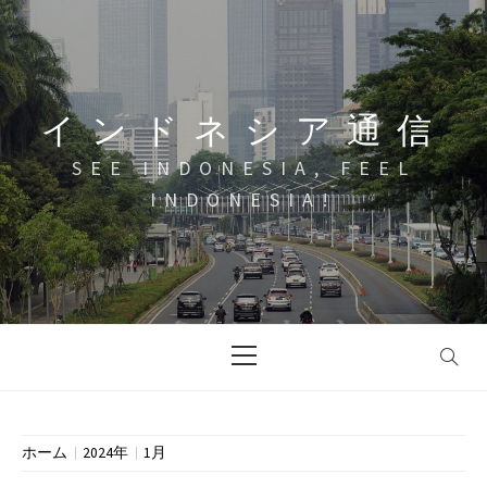
コ
ン
テ
ン
インドネシア通信
ツ
へ
SEE INDONESIA, FEEL
ス
INDONESIA!
キ
ッ
プ
メ
イ
ン
メ
ニ
ホーム
2024年
1月
ュ