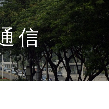
通信
A!