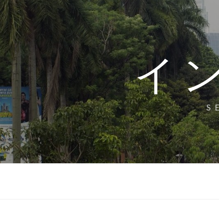
コ
ン
テ
ン
イ
ツ
へ
ス
キ
S
ッ
プ