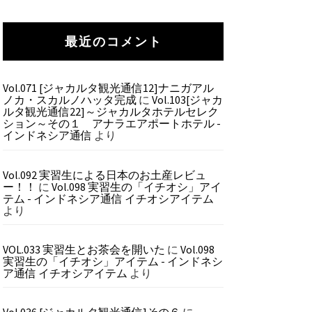
最近のコメント
Vol.071 [ジャカルタ観光通信12]ナニガアル
ノカ・スカルノハッタ完成
に
Vol.103[ジャカ
ルタ観光通信22]～ジャカルタホテルセレク
ション～その１ アナラエアポートホテル -
インドネシア通信
より
Vol.092 実習生による日本のお土産レビュ
ー！！
に
Vol.098 実習生の「イチオシ」アイ
テム - インドネシア通信 イチオシアイテム
より
VOL.033 実習生とお茶会を開いた
に
Vol.098
実習生の「イチオシ」アイテム - インドネシ
ア通信 イチオシアイテム
より