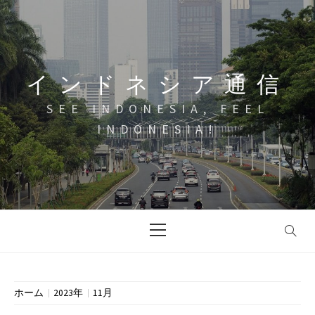
コ
ン
テ
ン
インドネシア通信
ツ
へ
SEE INDONESIA, FEEL
ス
INDONESIA!
キ
ッ
プ
メ
イ
ン
メ
ニ
ホーム
2023年
11月
ュ