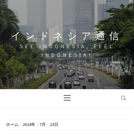
コ
ン
テ
ン
インドネシア通信
ツ
へ
SEE INDONESIA, FEEL
ス
INDONESIA!
キ
ッ
プ
メ
イ
ン
メ
ニ
ホーム
2024年
7月
23日
ュ