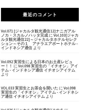
最近のコメント
Vol.071 [ジャカルタ観光通信12]ナニガアル
ノカ・スカルノハッタ完成
に
Vol.103[ジャカ
ルタ観光通信22]～ジャカルタホテルセレク
ション～その１ アナラエアポートホテル -
インドネシア通信
より
Vol.092 実習生による日本のお土産レビュ
ー！！
に
Vol.098 実習生の「イチオシ」アイ
テム - インドネシア通信 イチオシアイテム
より
VOL.033 実習生とお茶会を開いた
に
Vol.098
実習生の「イチオシ」アイテム - インドネシ
ア通信 イチオシアイテム
より