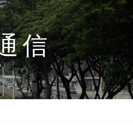
通信
A!