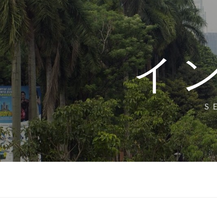
コ
ン
テ
ン
イ
ツ
へ
ス
キ
S
ッ
プ