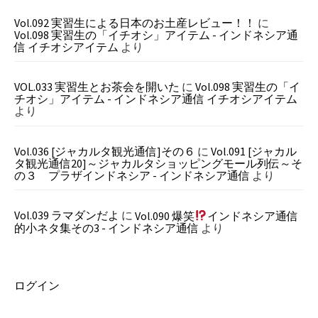
Vol.092 実習生による日本のお土産レビュー！！
に
Vol.098 実習生の「イチオシ」アイテム - インドネシア通
信 イチオシアイテム
より
VOL.033 実習生とお茶会を開いた
に
Vol.098 実習生の「イ
チオシ」アイテム - インドネシア通信 イチオシアイテム
より
Vol.036 [ジャカルタ観光通信]その６
に
Vol.091 [ジャカル
タ観光通信20]～ジャカルタショッピングモール列伝～そ
の３ プラザインドネシア - インドネシア通信
より
Vol.039 ラマダンだよ
に
Vol.090 爆笑
インドネシア通信
的小ネタ集その3 - インドネシア通信
より
ログイン