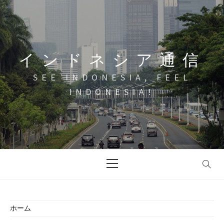
コ
ン
テ
ン
インドネシア通信
ツ
へ
SEE INDONESIA, FEEL
ス
INDONESIA!
キ
ッ
プ
メ
イ
ン
メ
ニ
ホーム
ュ