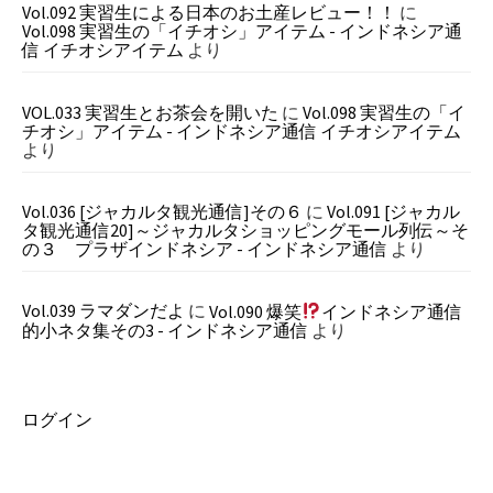
Vol.092 実習生による日本のお土産レビュー！！
に
Vol.098 実習生の「イチオシ」アイテム - インドネシア通
信 イチオシアイテム
より
VOL.033 実習生とお茶会を開いた
に
Vol.098 実習生の「イ
チオシ」アイテム - インドネシア通信 イチオシアイテム
より
Vol.036 [ジャカルタ観光通信]その６
に
Vol.091 [ジャカル
タ観光通信20]～ジャカルタショッピングモール列伝～そ
の３ プラザインドネシア - インドネシア通信
より
Vol.039 ラマダンだよ
に
Vol.090 爆笑
インドネシア通信
的小ネタ集その3 - インドネシア通信
より
ログイン