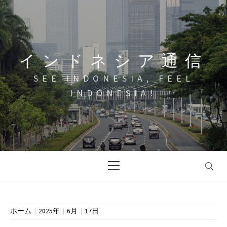
コ
ン
テ
ン
インドネシア通信
ツ
へ
SEE INDONESIA, FEEL
ス
INDONESIA!
キ
ッ
プ
メ
イ
ン
メ
ニ
ホーム
2025年
6月
17日
ュ