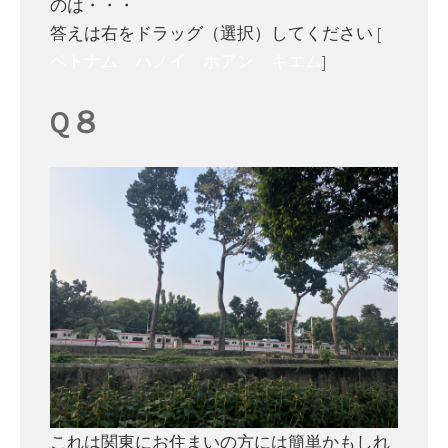
のは・・・
答えは右をドラッグ（選択）してください [
ベトナム ハノイ ホアン キエム
]
Q８
これは関東にお住まいの方には簡単かもしれ