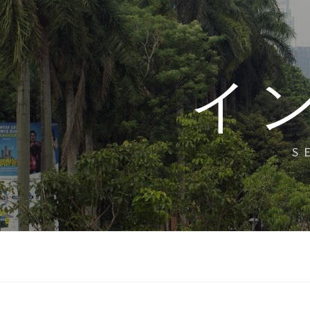
コ
ン
テ
ン
イ
ツ
へ
ス
キ
S
ッ
プ