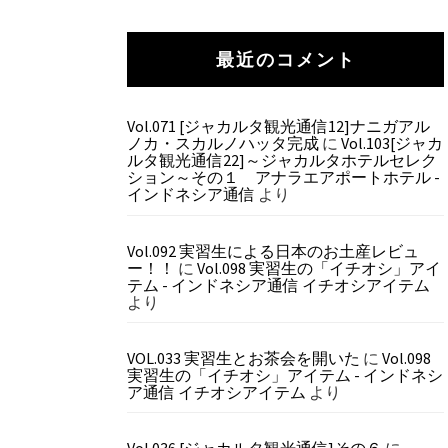
最近のコメント
Vol.071 [ジャカルタ観光通信12]ナニガアル
ノカ・スカルノハッタ完成
に
Vol.103[ジャカ
ルタ観光通信22]～ジャカルタホテルセレク
ション～その１ アナラエアポートホテル -
インドネシア通信
より
Vol.092 実習生による日本のお土産レビュ
ー！！
に
Vol.098 実習生の「イチオシ」アイ
テム - インドネシア通信 イチオシアイテム
より
VOL.033 実習生とお茶会を開いた
に
Vol.098
実習生の「イチオシ」アイテム - インドネシ
ア通信 イチオシアイテム
より