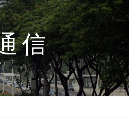
通信
A!