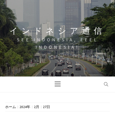
コ
ン
テ
ン
インドネシア通信
ツ
へ
SEE INDONESIA, FEEL
ス
INDONESIA!
キ
ッ
プ
メ
イ
ン
メ
ニ
ホーム
2024年
2月
27日
ュ