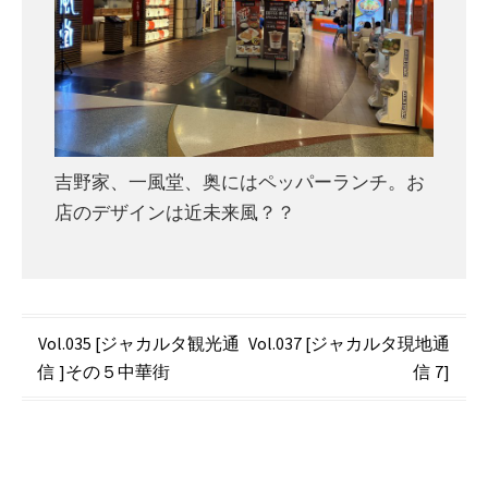
吉野家、一風堂、奥にはペッパーランチ。お
店のデザインは近未来風？？
投
Vol.035 [ジャカルタ観光通
Vol.037 [ジャカルタ現地通
信 ]その５中華街
信 7]
稿
ナ
ビ