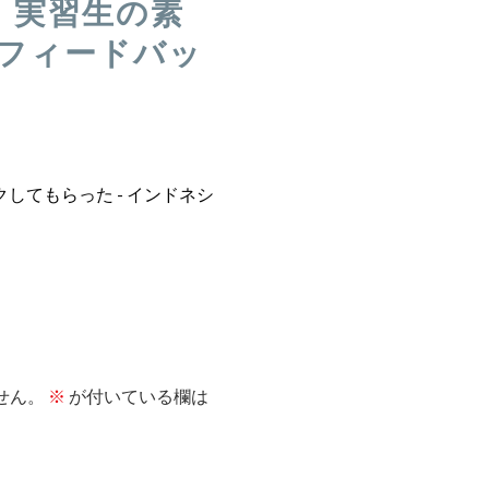
ーズ：実習生の素
のフィードバッ
ックしてもらった - インドネシ
せん。
※
が付いている欄は