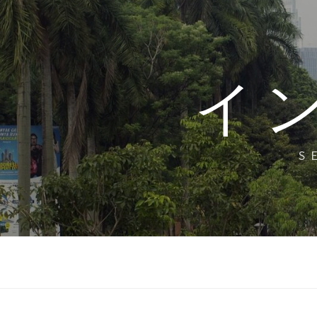
コ
ン
テ
ン
イ
ツ
へ
ス
キ
S
ッ
プ