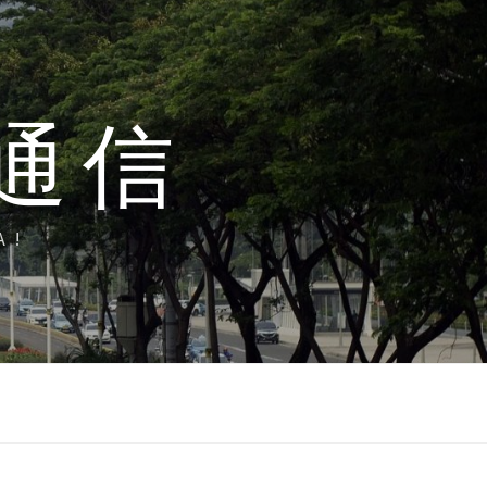
通信
A!