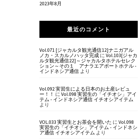
2023年8月
最近のコメント
Vol.071 [ジャカルタ観光通信12]ナニガアル
ノカ・スカルノハッタ完成
に
Vol.103[ジャカ
ルタ観光通信22]～ジャカルタホテルセレク
ション～その１ アナラエアポートホテル -
インドネシア通信
より
Vol.092 実習生による日本のお土産レビュ
ー！！
に
Vol.098 実習生の「イチオシ」アイ
テム - インドネシア通信 イチオシアイテム
より
VOL.033 実習生とお茶会を開いた
に
Vol.098
実習生の「イチオシ」アイテム - インドネシ
ア通信 イチオシアイテム
より