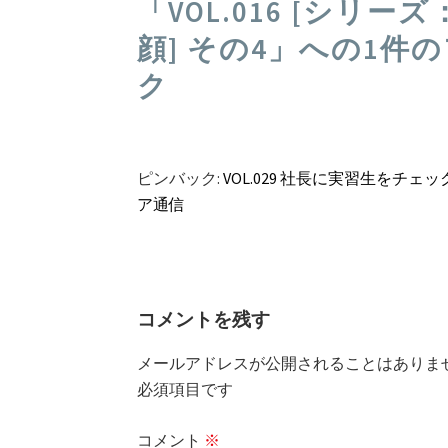
「
VOL.016 [シリ
ゲ
顔] その4
」への1件
ー
ク
シ
ョ
ン
ピンバック:
VOL.029 社長に実習生をチェ
ア通信
コメントを残す
メールアドレスが公開されることはありま
必須項目です
コメント
※