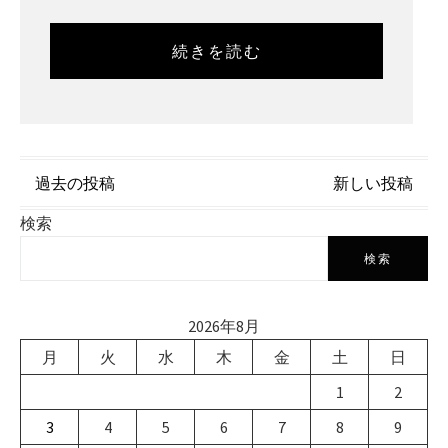
続きを読む
投
過去の投稿
新しい投稿
稿
検索
ナ
検索
ビ
2026年8月
ゲ
月
火
水
木
金
土
日
ー
1
2
シ
3
4
5
6
7
8
9
ョ