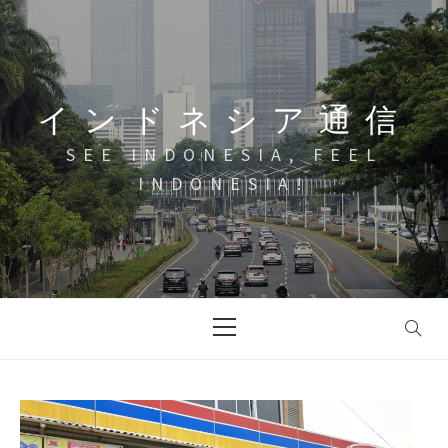
コ
ン
テ
ン
インドネシア通信
ツ
へ
SEE INDONESIA, FEEL
ス
INDONESIA!
キ
ッ
プ
メ
イ
ン
メ
ニ
ュ