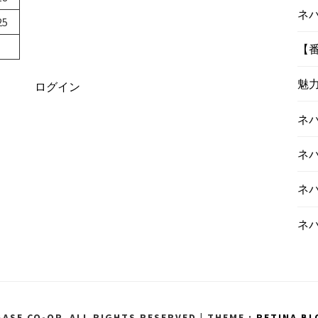
ネ
25
【
魅
ログイン
ネ
ネ
ネ
ネ
ASE CO-OP. ALL RIGHTS RESERVED
|
THEME :
RETINA BL