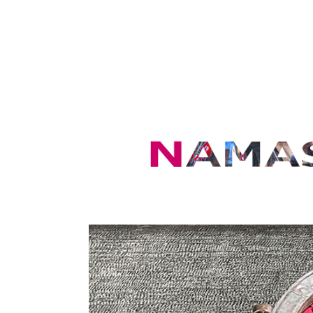
コ
ン
テ
ン
ツ
へ
ス
キ
ッ
プ