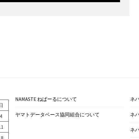
NAMASTE ねぱーるについて
ネパ
日
ヤマトデータベース協同組合について
ネ
4
11
ネ
18