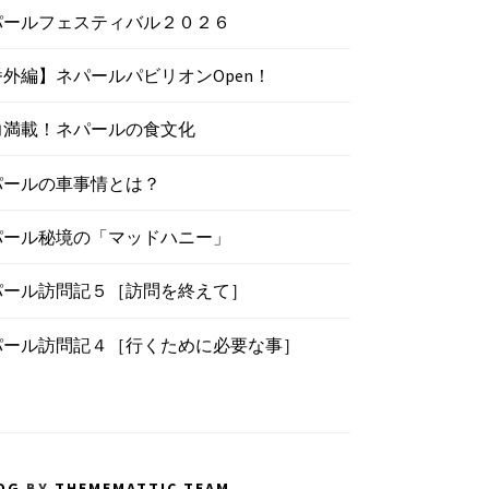
パールフェスティバル２０２６
番外編】ネパールパビリオンOpen！
力満載！ネパールの食文化
パールの車事情とは？
パール秘境の「マッドハニー」
パール訪問記５［訪問を終えて］
パール訪問記４［行くために必要な事］
OG
BY
THEMEMATTIC TEAM