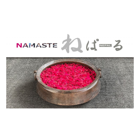
コ
ン
テ
ン
ツ
へ
ス
キ
ッ
プ
NAMASTE ねぱー
ねぱーる情報発信サイト
る