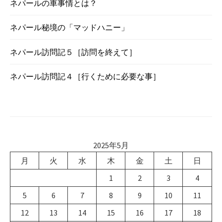
ネパールの車事情とは？
ネパール秘境の「マッドハニー」
ネパール訪問記５［訪問を終えて］
ネパール訪問記４［行くために必要な事］
2025年5月
月
火
水
木
金
土
日
1
2
3
4
5
6
7
8
9
10
11
12
13
14
15
16
17
18