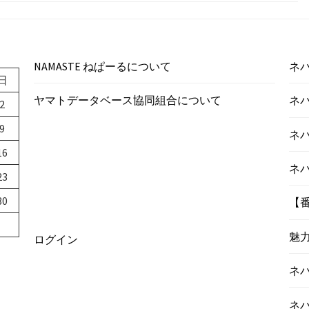
NAMASTE ねぱーるについて
ネパ
日
ヤマトデータベース協同組合について
ネ
2
9
ネ
16
ネ
23
30
【
魅
ログイン
ネ
ネ