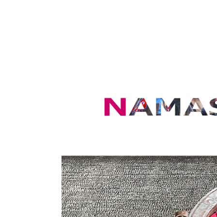
コ
ン
テ
ン
ツ
へ
ス
キ
ッ
プ