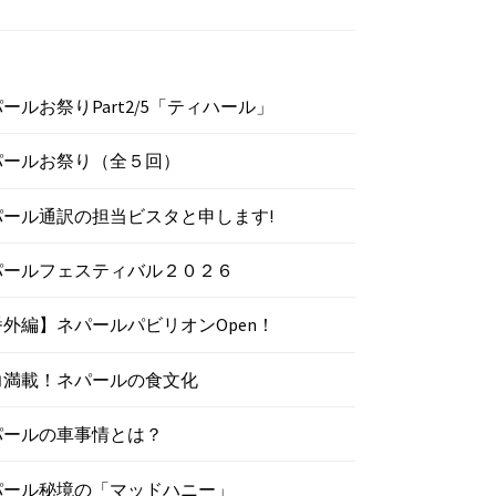
ールお祭りPart2/5「ティハール」
パールお祭り（全５回）
パール通訳の担当ビスタと申します!
パールフェスティバル２０２６
番外編】ネパールパビリオンOpen！
力満載！ネパールの食文化
パールの車事情とは？
パール秘境の「マッドハニー」